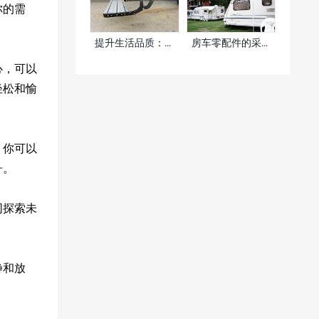
你的需
提升生活品质：房
房车零配件的采购
车踏步的更换与选
真的价格越低越好
心，可以
购指南
吗？
轻松和愉
。你可以
舟。
同探索未
静和放