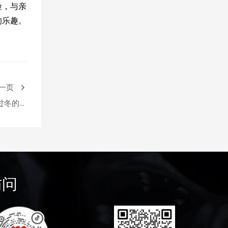
险，与亲
的乐趣。
一页
过冬的实
用技巧
访问