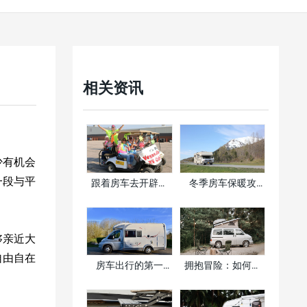
相关资讯
少有机会
一段与平
跟着房车去开辟一
冬季房车保暖攻
段不一样的旅程
略：让你温暖过冬
的实用技巧
够亲近大
自由自在
房车出行的第一
拥抱冒险：如何为
步：维护和保养房
全职房车生活做好
车门窗的指南
准备