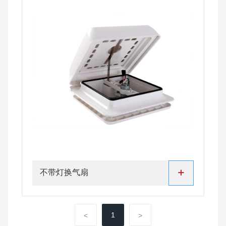
+
不带灯换气扇
1
<
>