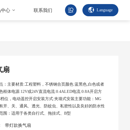
品中心
联系我们
Language
气扇
点：主要材质:工程塑料，不锈钢合页颜色:蓝黑色,白色或者
体电源:12V或24V直流电流:0.4ALED电流:0.8A开启方
动档位，电动遥控开启安装方式:夹墙式安装主要功能：MG
有开、关、通风、透光、防蚊虫、私密性以及良好的防水性
范围：适用于各类自行式、拖挂式、B型
：
带灯款换气扇