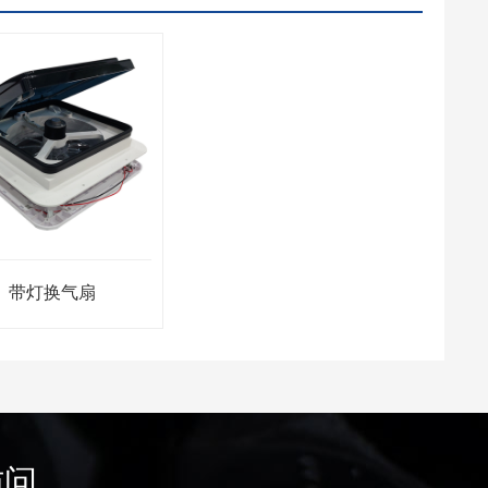
带灯换气扇
访问