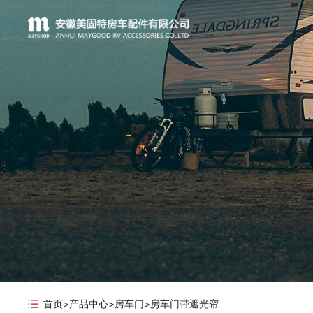
首页
>
产品中心
>
房车门
>
房车门带遮光帘