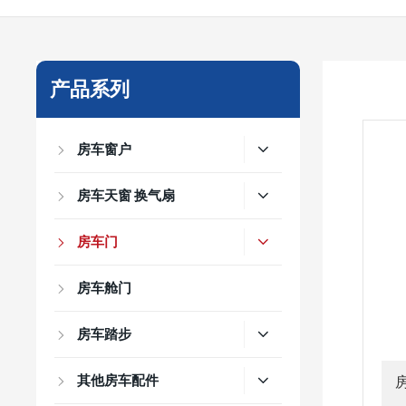
产品系列
房车窗户
房车天窗 换气扇
房车门
房车舱门
房车踏步
其他房车配件