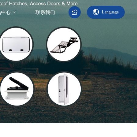
品中心
联系我们
Language