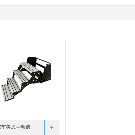
+
房车美式手动踏