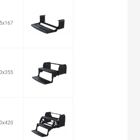
5x167
0x355
0x420