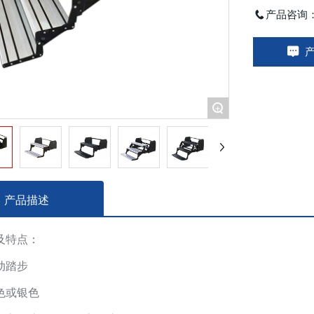
产品咨询
产
+
产品描述
及特点：
动踏步
色或银色