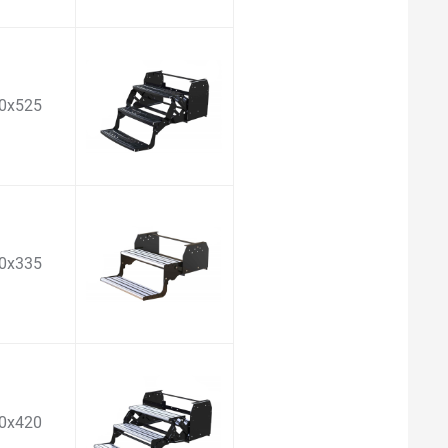
0x525
0x335
0x420