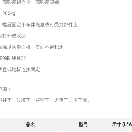
：高强度铝合金，高强度碳钢
200kg
：螺丝固定于车体底盘或可受力部件上
动打开或收回
高强度防滑面板，表面不易积水
喷涂防锈处理
底盘或地板连接固定
范围：
拖挂车，改装车，露营车，大篷车，房车等。
品名
型号
尺寸 (L*W