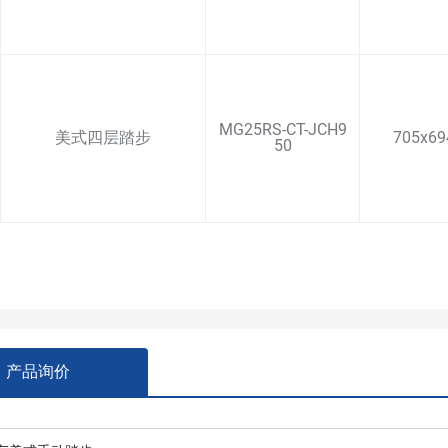
MG25RS-CT-JCH9
美式四层踏步
705x69
50
产品询价