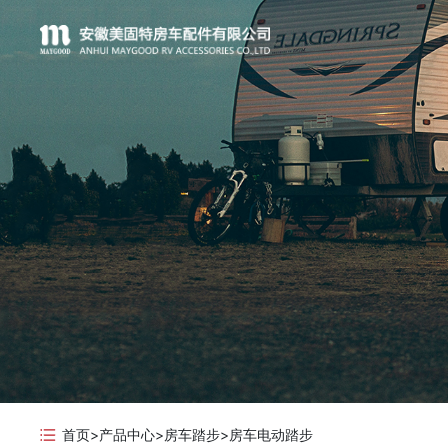
首页
>
产品中心
>
房车踏步
>
房车电动踏步