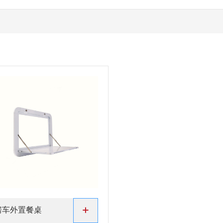
+
房车外置餐桌