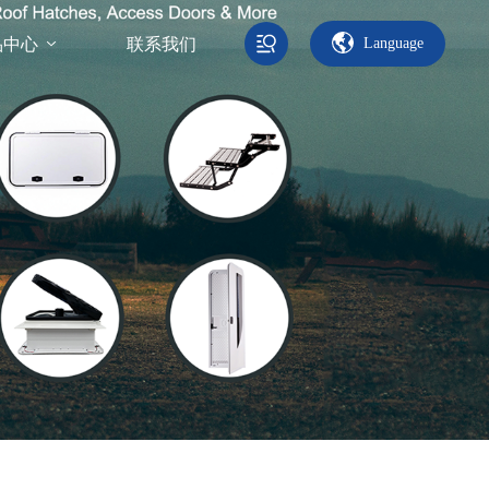
品中心
联系我们
Language