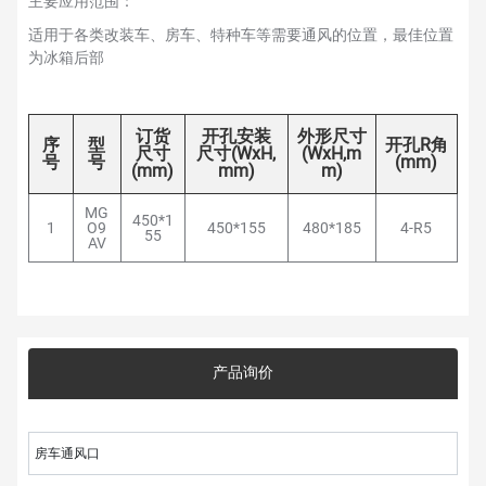
主要应用范围：
适用于各类改装车、房车、特种车等需要通风的位置，最佳位置
为冰箱后部
订货
开孔安装
外形尺寸
序
型
开孔R角
尺寸
尺寸(WxH,
(WxH,m
号
号
(mm)
(mm)
mm)
m)
MG
450*1
1
O9
450*155
480*185
4-R5
55
AV
产品询价